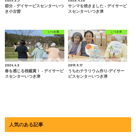
2025.2.3
2020.9.20
節分 - デイサービスセンターいつ
サンマを焼きました - デイサービ
き小古曽
スセンターいつき津
いつき津
いつき津
2024.4.2
2019.9.17
春を感じる桜鑑賞！ - デイサービ
うちわテラリウム作り-デイサー
スセンターいつき津
ビスセンターいつき津
人気のある記事