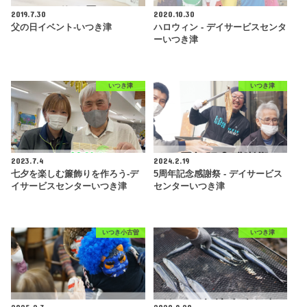
2019.7.30
2020.10.30
父の日イベント-いつき津
ハロウィン - デイサービスセンタ
ーいつき津
いつき津
いつき津
2023.7.4
2024.2.19
七夕を楽しむ簾飾りを作ろう-デ
5周年記念感謝祭 - デイサービス
イサービスセンターいつき津
センターいつき津
いつき小古曽
いつき津