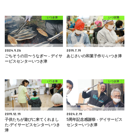
いつき津
いつき津
2024.9.26
2019.7.19
ごちそうの日〜うなぎ〜 - デイサ
あじさいの和菓子作り-いつき津
ービスセンターいつき津
いつき津
いつき津
2019.12.19
2024.2.19
子供たちが遊びに来てくれまし
5周年記念感謝祭 - デイサービス
た-デイサービスセンターいつき
センターいつき津
津