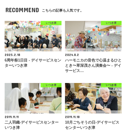
RECOMMEND
こちらの記事も人気です。
いつき津
いつき津
2025.2.18
2024.8.2
6周年祭1日目 - デイサービスセン
ハーモニカの音色で心温まるひと
ターいつき津
とき〜草深茂さん演奏会〜 - デイ
サービス…
いつき津
いつき津
2019.11.11
2019.11.18
二人羽織-デイサービスセンター
10月ごちそうの日-デイサービス
いつき津
センターいつき津