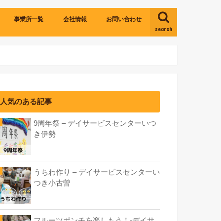
事業所一覧
会社情報
お問い合わせ
search
いつき四日市
いつき伊勢
いつき津
いつき小古曽
人気のある記事
9周年祭 – デイサービスセンターいつ
き伊勢
うちわ作り – デイサービスセンターい
つき小古曽
フルーツポンチを楽しもう！-デイサ