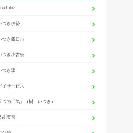
YouTube
いつき伊勢
いつき四日市
いつき小古曽
いつき津
デイサービス
五つの『気』（樹 いつき）
技能実習
未分類