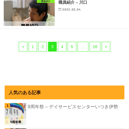
職員紹介
職員紹介 – 川口
2025.02.04
<
1
2
3
4
5
…
28
>
人気のある記事
9周年祭 – デイサービスセンターいつき伊勢