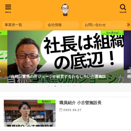
menu
search
事業所一覧
会社情報
お問い合わせ
be
YouTube
い
医
自称三重県の所ジョージが経営するおもしろい介護施設
樹
職員紹介
職員紹介 小古曽施設長
2025.06.27