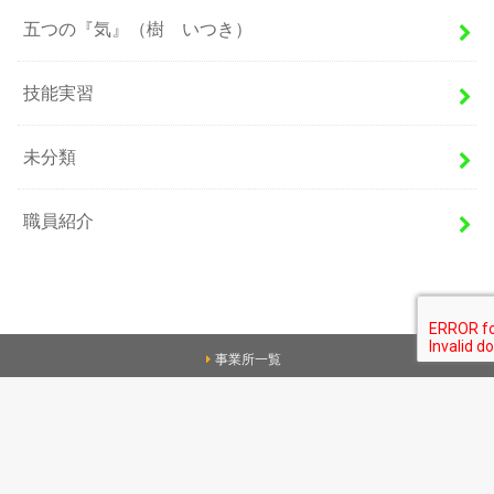
五つの『気』（樹 いつき）
技能実習
未分類
職員紹介
事業所一覧
いつき四日市
いつき伊勢
いつき津
いつき小古曽
会社情報
お問い合わせ
©Copyright2026
ほっとけやん.com
.All Rights Reserved.