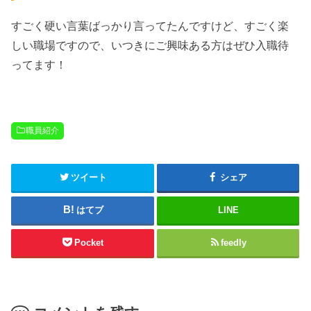
す
ご
く
硬
い
言
葉
ばっ
かり
言っ
て
たん
で
すけ
ど
、
す
ごく楽
しい
職場
で
す
の
で
、いつきにご興味ある方はぜひ入職待
ってます！
職員紹介
ツイート
シェア
はてブ
LINE
Pocket
feedly