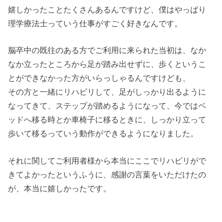
嬉しかったことたくさんあるんですけど、僕はやっぱり
理学
療法
士
っ
て
いう
仕
事
がす
ご
く
好きなんです。
脳
卒
中の
既
往の
ある
方で
ご
利用
に
来
られ
た
当初
は
、
なか
なか
立っ
たと
ころ
から
足
が
踏み出せ
ず
に
、
歩く
とい
うこ
とが
でき
な
かっ
た方
が
いらっしゃる
ん
で
すけ
ども
、
そ
の
方と
一
緒
に
リ
ハ
ビ
リ
し
て
、
足
がしっ
かり
出る
よう
に
なっ
てき
て
、
ス
テップ
が
踏める
ように
なって
、
今
では
ベ
ッ
ド
へ
移る
時
とか
車
椅子
に
移る
とき
に
、
しっ
かり
立っ
て
歩
いて
移る
っ
て
いう
動
作が
できる
よう
になりました。
それ
に
関し
て
ご
利用
者
様
から
本
当に
ここ
で
リ
ハ
ビ
リ
が
で
き
てよ
かっ
たと
いう
ふう
に
、
感謝
の
言
葉
を
いただけ
た
の
が
、
本
当に
嬉
しかっ
たです
。