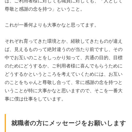
は
、
ご
利用
者
様に
対し
て
も
職員
に
対し
て
も
、「
人
と
し
て
尊敬
と
感謝
の
念
を
持
つ」ということ
。
これ
が
一番
何
より
も
大事
か
な
と
思っ
て
ます
。
それ
ぞ
れ
育っ
てき
た
環境
とか、
経
験し
てき
た
も
の
が
違
え
ば
、
見える
も
のっ
て
絶
対
違う
の
が
当たり
前
で
す
し
、
そ
の
中
で
お互
いのこ
と
を
しっ
かり
知っ
て
、
共通
の
目的
、
目標
の
ため
に
ど
う
する
か
、ご利用者
様に
喜んで
もらう
ため
に
ど
う
する
かと
い
うと
ころ
を
考え
て
いく
ため
に
は
、
お互
い
のこ
と
を
ち
ゃ
ん
と
尊
敬し
合っ
て
、
常
に
感謝
の
念
を
持つ
と
い
うこ
とが
特
に
大事
か
な
と
思い
ます
の
で
、
そ
こ
を
一番
大
事
に
僕
は
仕
事
を
し
て
いま
す
。
就職
者
の
方
に
メ
ッ
セ
ー
ジ
を
お願
いし
ます