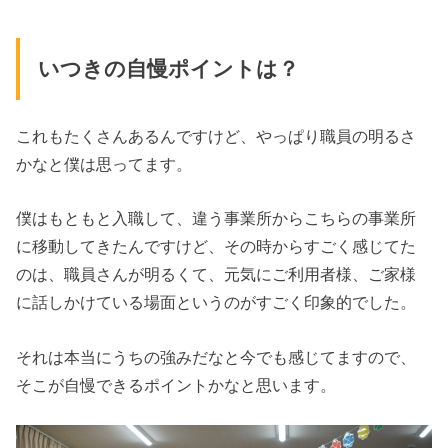
いつきの
自
慢
ポ
イ
ン
トは？
これも
たく
さん
ある
ん
で
すけ
ど
、
やっ
ぱ
り
職員
の
明
る
さ
か
な
と
僕
は
思っ
て
ます
。
僕は
もと
もと入職
し
て
、
違う事業所
から
こ
ちら
の事業所
に
移動し
てき
たん
で
すけ
ど
、
そ
の
時か
らす
ご
く
感じ
て
た
の
は
、
職員
さん
が
明
る
く
て
、
元
気
にご利用者様、ご
家
様
に
話し
かけて
いる
場面
とい
う
のがす
ごく印
象
的
でした
。
それ
は本
当に
うち
の
強
み
だ
な
と
今
で
も
感じ
て
ます
の
で
、
そ
こが
自
慢
できる
ポ
イ
ン
ト
か
な
と
思い
ます
。