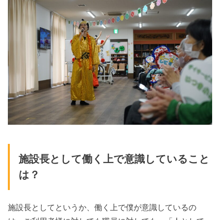
施設
長と
し
て
働く
上
で
意識
し
て
いる
こ
と
は？
施設
長と
し
て
とい
うか
、
働く
上
で
僕
が
意識
し
て
いる
の