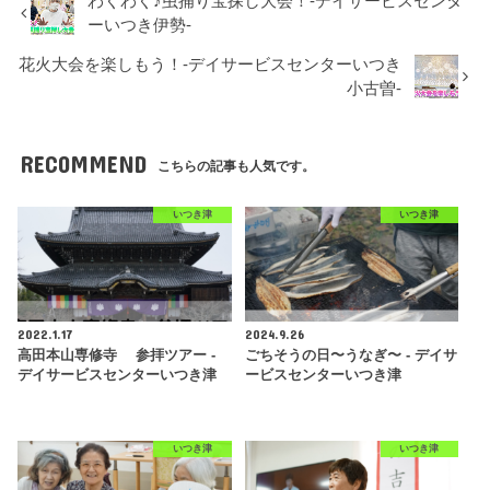
わくわく♪虫捕り宝探し大会！-デイサービスセンタ
ーいつき伊勢-
花火大会を楽しもう！-デイサービスセンターいつき
小古曽-
RECOMMEND
こちらの記事も人気です。
いつき津
いつき津
2022.1.17
2024.9.26
高田本山専修寺 参拝ツアー -
ごちそうの日〜うなぎ〜 - デイサ
デイサービスセンターいつき津
ービスセンターいつき津
いつき津
いつき津