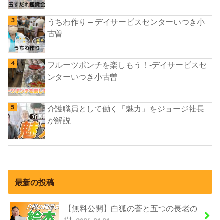
うちわ作り – デイサービスセンターいつき小
古曽
フルーツポンチを楽しもう！-デイサービスセ
ンターいつき小古曽
介護職員として働く「魅力」をジョージ社長
が解説
最新の投稿
【無料公開】白狐の蒼と五つの長老の
樹
2026.01.21