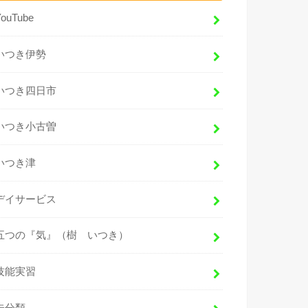
YouTube
いつき伊勢
いつき四日市
いつき小古曽
いつき津
デイサービス
五つの『気』（樹 いつき）
技能実習
未分類