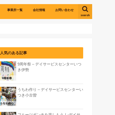
事業所一覧
会社情報
お問い合わせ
search
いつき四日市
いつき伊勢
いつき津
いつき小古曽
人気のある記事
9周年祭 – デイサービスセンターいつ
き伊勢
うちわ作り – デイサービスセンターい
つき小古曽
フルーツポンチを楽しもう！-デイサ