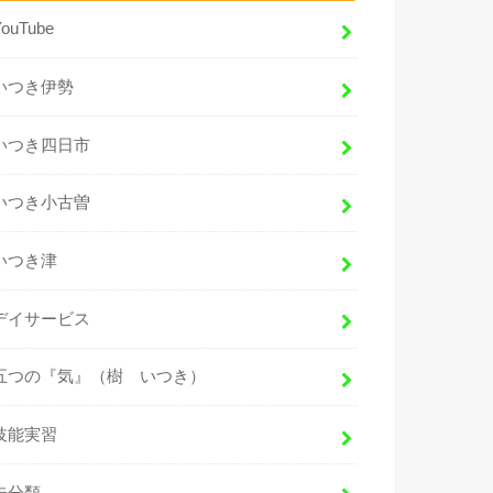
YouTube
いつき伊勢
いつき四日市
いつき小古曽
いつき津
デイサービス
五つの『気』（樹 いつき）
技能実習
未分類