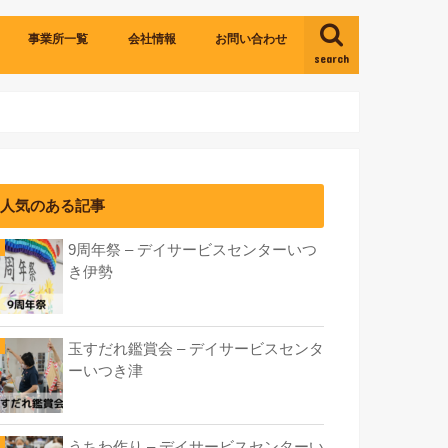
事業所一覧
会社情報
お問い合わせ
search
いつき四日市
いつき伊勢
いつき津
いつき小古曽
人気のある記事
9周年祭 – デイサービスセンターいつ
き伊勢
玉すだれ鑑賞会 – デイサービスセンタ
ーいつき津
うちわ作り – デイサービスセンターい