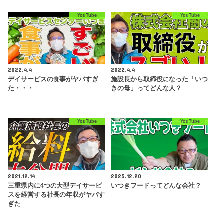
YouTube
YouTube
2022.4.4
2022.4.4
デイサービスの食事がヤバすぎ
施設長から取締役になった「いつ
た・・・
きの母」ってどんな人？
YouTube
YouTube
2021.12.14
2025.12.20
三重県内に4つの大型デイサービ
いつきフードってどんな会社？
スを経営する社長の年収がヤバす
ぎた