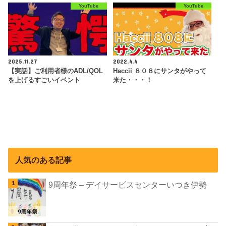
YouTube
YouTube
2025.11.27
2022.4.4
【実話】ご利用者様のADL/QOL
Haccii ８０８にサンタがやって
を上げるすごいイベント
来た・・・！
人気のある記事
9周年祭 – デイサービスセンターいつき伊勢