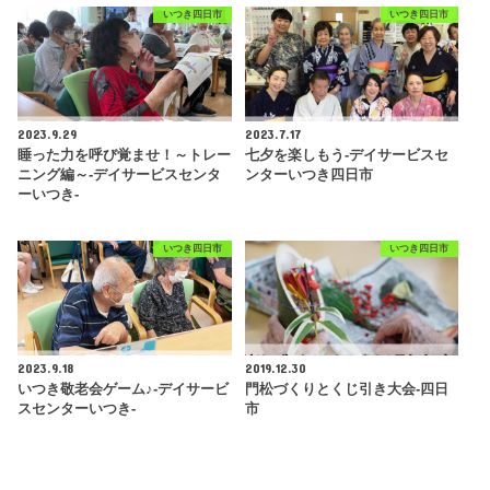
いつき四日市
いつき四日市
2023.9.29
2023.7.17
睡った力を呼び覚ませ！～トレー
七夕を楽しもう-デイサービスセ
ニング編～-デイサービスセンタ
ンターいつき四日市
ーいつき-
いつき四日市
いつき四日市
2023.9.18
2019.12.30
いつき敬老会ゲーム♪-デイサービ
門松づくりとくじ引き大会-四日
スセンターいつき-
市