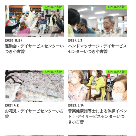
いつき小古曽
いつき小古曽
2020.11.24
2024.6.3
運動会 - デイサービスセンターい
ハンドマッサージ - デイサービス
つき小古曽
センターいつき小古曽
いつき小古曽
いつき小古曽
2021.4.2
2023.8.14
お花見 - デイサービセンター小古
音楽健康指導士による体操イベン
曽
ト！-デイサービスセンターいつ
き小古曽